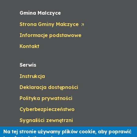
b
/
Gmina Malczyce
w
Strona Gminy Malczyce
i
(
n
O
Informacje podstawowe
d
p
o
e
Kontakt
w
n
)
s
i
Serwis
n
a
Instrukcja
n
e
Deklaracja dostępności
w
t
Polityka prywatności
a
Cyberbezpieczeństwo
b
/
Sygnaliści zewnętrzni
w
i
Na tej stronie używamy plików cookie, aby poprawić
n