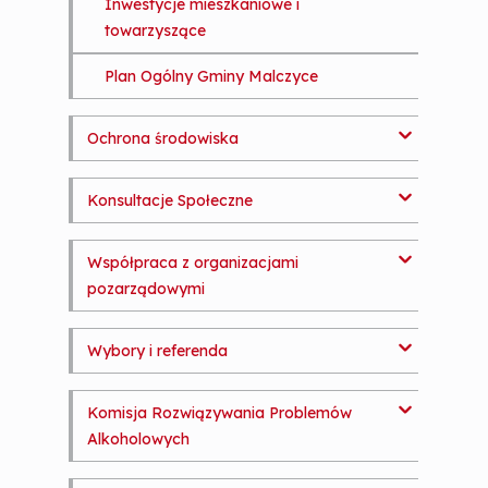
Inwestycje mieszkaniowe i
towarzyszące
Plan Ogólny Gminy Malczyce
Ochrona środowiska
Usuwanie folii rolniczych
Konsultacje Społeczne
Analiza stanu gospodarki odpadami
Komunikaty
komunalnymi
Współpraca z organizacjami
pozarządowymi
Dokumenty
Azbest
Roczny Program Współpracy
Decyzja o środowiskowych
Wybory i referenda
uwarunkowaniach
Konkurs ofert
Program współpracy
Wybory i referenda
Komisja Rozwiązywania Problemów
Dokumenty o środowisku
Oferty w trybie art. 19a
Sprawozdania z realizacji programu
Alkoholowych
współpracy
Geologia
Komunikaty
Skład Gminnej Komisji oraz zadania