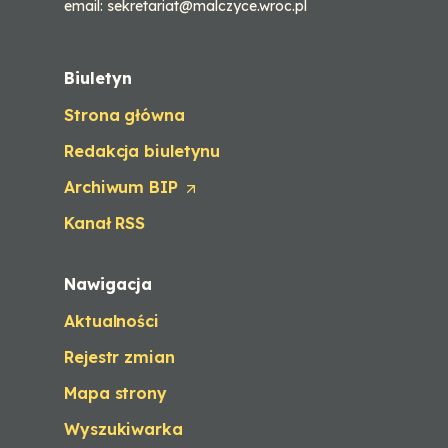
email: sekretariat@malczyce.wroc.pl
Biuletyn
Strona główna
Redakcja biuletynu
Archiwum BIP
(
O
Kanał RSS
p
e
n
Nawigacja
s
i
Aktualności
n
a
Rejestr zmian
n
e
Mapa strony
w
t
Wyszukiwarka
a