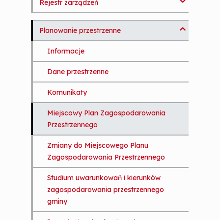
Protokoły z przebiegu sesji
Szkoła Podstawowa w Malczycach
Rejestr zarządzeń
Opłata targowa
Imienny wykaz głosowań radnych
Żłobek Publiczny w Malczycach
Rejestr zarządzeń
Planowanie przestrzenne
Podatek leśny
Interpelacje i zapytania radnych
Informacje
Podatek zwrot akcyzy
Obywatelska Inicjatywa
Dane przestrzenne
Uchwałodawcza
Interpretacja przepisów prawa
Komunikaty
podatkowego
Rejestr Klubów Radnych Rady Gminy
Malczyce
Miejscowy Plan Zagospodarowania
Przestrzennego
Zmiany do Miejscowego Planu
Zagospodarowania Przestrzennego
Studium uwarunkowań i kierunków
zagospodarowania przestrzennego
gminy