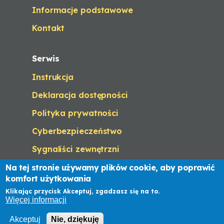
n
O
Informacje podstawowe
d
p
o
e
Kontakt
w
n
)
s
i
Serwis
n
a
Instrukcja
n
e
Deklaracja dostępności
w
t
Polityka prywatności
a
Cyberbezpieczeństwo
b
/
Sygnaliści zewnętrzni
w
i
Na tej stronie używamy plików cookie, aby poprawić
n
komfort użytkowania
d
Biuletyn Informacji Publicznej
o
Klikając przycisk Akceptuj, zgadzasz się na to.
Więcej informacji
w
)
© Gmina Malczyce.
Akceptuj
Nie, dziękuję