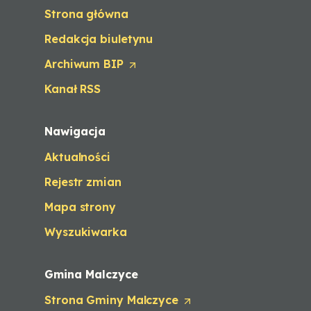
Strona główna
Redakcja biuletynu
Archiwum BIP
(
O
Kanał RSS
p
e
n
Nawigacja
s
i
Aktualności
n
a
Rejestr zmian
n
e
Mapa strony
w
t
Wyszukiwarka
a
b
/
Gmina Malczyce
w
Strona Gminy Malczyce
i
(